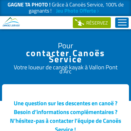
GAGNE TA PHOTO !
Grâce à Canoës Service, 100% de
gagnants !
Jeu Photo Offerte
Passer
RÉSERVEZ
au
contenu
Pour
contacter Canoës
Service
Votre loueur de canoë kayak à Vallon Pont
d'Arc
Une question sur les descentes en canoë ?
Besoin d’informations complémentaires ?
N’hésitez-pas à contacter l’équipe de Canoës
Service !