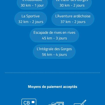
30 km
1 jour
30 km
2 jours
La Sportive
L’Aventure ardéchoise
32 km
2 jours
37 km
2 jours
Escapade de rives en rives
45 km
3 jours
L’Intégrale des Gorges
56 km
4 jours
Moyens de paiement acceptés