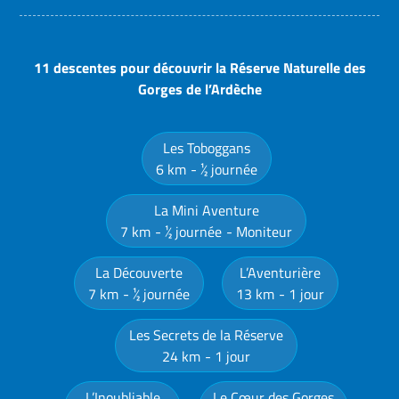
11 descentes pour découvrir la Réserve Naturelle des
Gorges de l’Ardèche
Les Toboggans
6 km
½ journée
La Mini Aventure
7 km
½ journée
Moniteur
La Découverte
L’Aventurière
7 km
½ journée
13 km
1 jour
Les Secrets de la Réserve
24 km
1 jour
L’Inoubliable
Le Cœur des Gorges