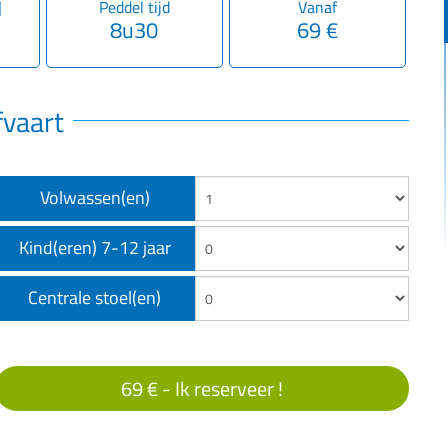
1
Peddel tijd
Vanaf
8u30
69 €
fvaart
Volwassen(en)
Kind(eren) 7-12 jaar
Centrale stoel(en)
69 € -
Ik reserveer !