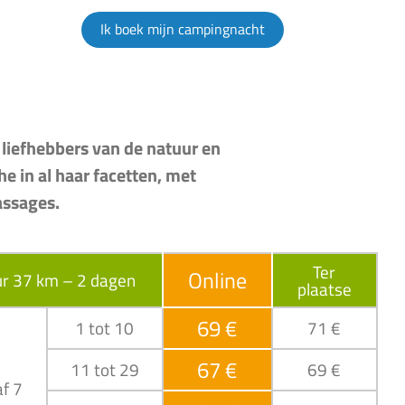
Ik boek mijn campingnacht
liefhebbers van de natuur en
e in al haar facetten, met
assages.
Ter
Online
r 37 km – 2 dagen
plaatse
69 €
1 tot 10
71 €
67 €
11 tot 29
69 €
f 7