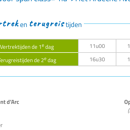
rtrek
terugreis
en
tijden
e
11u00
Vertrektijden de 1
dag
e
16u30
Terugreistijden de 2
dag
nt d’Arc
Op
(
r