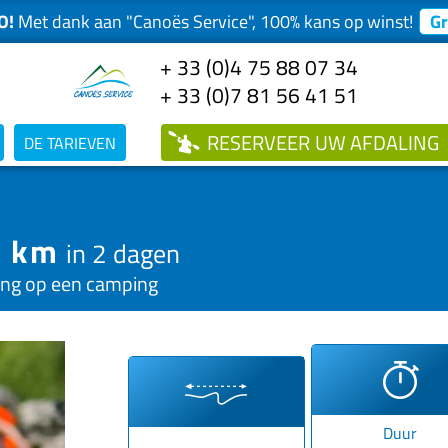
O!
Met dank aan "Canoës Service", 100% kans op winst!
Gr
+ 33 (0)4 75 88 07 34
+ 33 (0)7 81 56 41 51
RESERVEER
UW AFDALING
DE TARIEVEN
7 km
in 2 dagen
ing op een camping
Duur