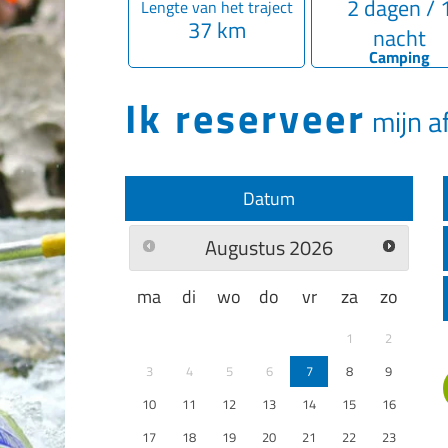
2 dagen / 
Lengte van het traject
37 km
nacht
Camping
Ik reserveer
mijn a
Datum
Augustus
2026
ma
di
wo
do
vr
za
zo
1
2
3
4
5
6
7
8
9
10
11
12
13
14
15
16
17
18
19
20
21
22
23