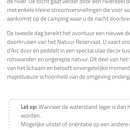
de rivier. De tocht gaat verder door een rivierdeel da
met enkele kleine stroomversnellingen die voor wa
aankomst op de camping waar u de nacht doorbre
De tweede dag bereikt het avontuur een nieuwe d
doorkruisen van het Natuur Reservaat. U vaart on
d’Arc door en peddelt in een spectaculair decor t
rotswanden en ongerepte natuur. Dit deel van het t
van het lichaam en belooft onvergetelijke moment
majestueuze schoonheid van de omgeving onderg
Let op:
Wanneer de waterstand lager is dan h
worden.
Mogelijke uitstel of oriëntatie op een andere