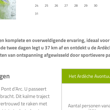
24
25
26
27
28
29
30
31
en komplete en overweldigende ervaring, ideaal voor 
e twee dagen legt u 37 km af en ontdekt u de Ardèch
n van ontspanning afgewisseld door sportievere p
agen
Het Ardèche Avontuu
n Pont d’Arc. U passeert
racht. Dit kalme traject
vertrouwd te raken met
Aantal personen vana