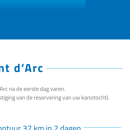
nt d’Arc
rc na de eerste dag varen.
stiging van de reservering van uw kanotocht).
ntuur 37 km in 2 dagen