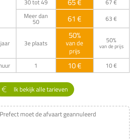
65 €
30 tot 49
67 €
Meer dan
61 €
63 €
50
50%
50%
van de
jaar
3e plaats
van de prijs
prijs
10 €
huur
1
10 €
Ik bekijk alle tarieven
 Prefect moet de afvaart geannuleerd