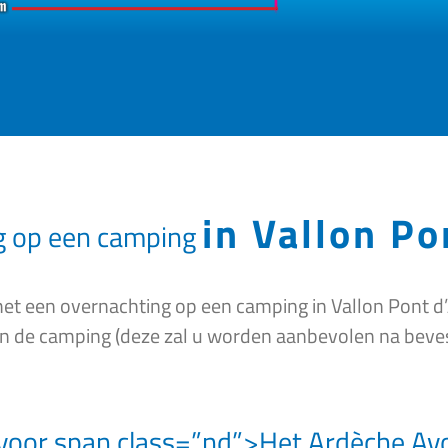
in Vallon Po
g op een camping
t een overnachting op een camping in Vallon Pont d’A
van de camping (deze zal u worden aanbevolen na beve
voor span class=”nd”>Het Ardèche Avo