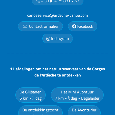
+ 33 (0)4 75 88 07 57
canoeservice@ardeche-canoe.com
Contactformulier
Facebook
Instagram
11 afdalingen om het natuurreservaat van de Gorges
de l’Ardèche te ontdekken
De Glijbanen
Het Mini Avontuur
6 km
½ dag
7 km
½ dag
Begeleider
De ontdekkingstocht
De Avonturier