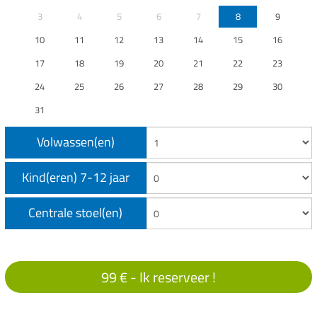
3
4
5
6
7
8
9
10
11
12
13
14
15
16
17
18
19
20
21
22
23
24
25
26
27
28
29
30
31
Volwassen(en)
Kind(eren) 7-12 jaar
Centrale stoel(en)
99 € -
Ik reserveer !