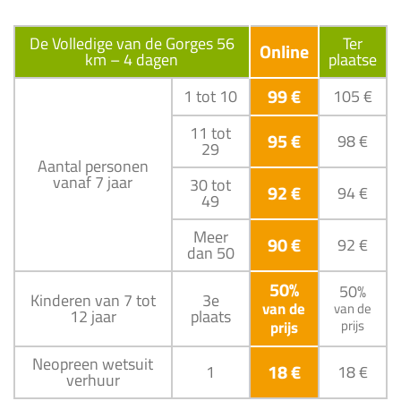
De Volledige van de Gorges 56
Ter
Online
km – 4 dagen
plaatse
99 €
1 tot 10
105 €
11 tot
95 €
98 €
29
Aantal personen
vanaf 7 jaar
30 tot
92 €
94 €
49
Meer
90 €
92 €
dan 50
50%
50%
Kinderen van 7 tot
3e
van de
van de
12 jaar
plaats
prijs
prijs
Neopreen wetsuit
18 €
1
18 €
verhuur