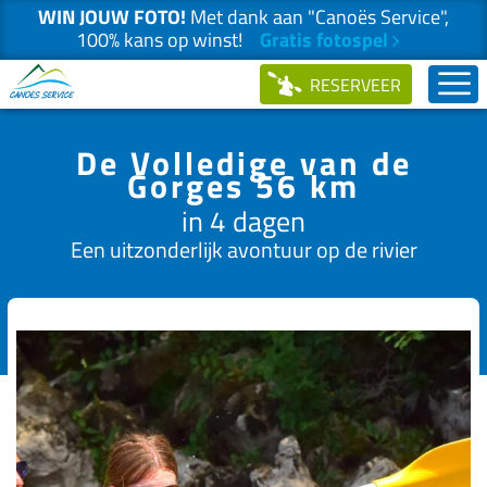
WIN JOUW FOTO!
Met dank aan "Canoës Service",
100% kans op winst!
Gratis fotospel
Skip
RESERVEER
to
content
De Volledige van de
Gorges 56 km
in 4 dagen
Een uitzonderlijk avontuur op de rivier