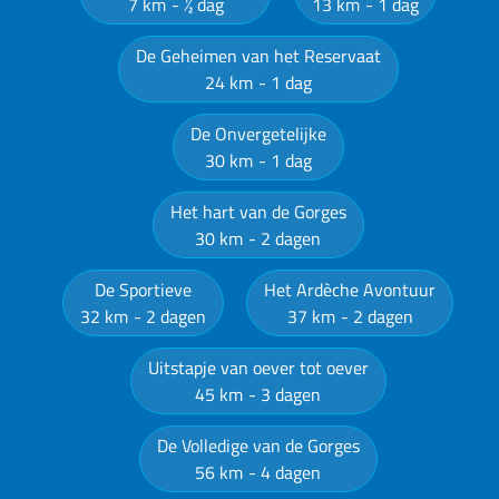
7 km
½ dag
13 km
1 dag
De Geheimen van het Reservaat
24 km
1 dag
De Onvergetelijke
30 km
1 dag
Het hart van de Gorges
30 km
2 dagen
De Sportieve
Het Ardèche Avontuur
32 km
2 dagen
37 km
2 dagen
Uitstapje van oever tot oever
45 km
3 dagen
De Volledige van de Gorges
56 km
4 dagen